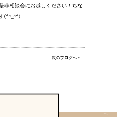
、是非相談会にお越しください！ちな
^_^*)
次のブログへ »
婚活
プラチナ倶楽部