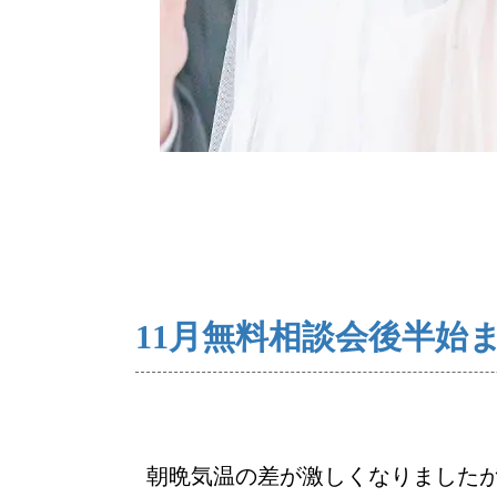
ご来店WEB予約
11月無料相談会後半始
朝晩気温の差が激しくなりました