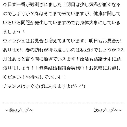
今日春一番が観測されました！明日は少し気温が低くなる
のでしょうか？春はそこまで来ていますが、健康に関して
いろいろ問題が発生していますのでお身体大事にしていき
コース・料金・入会案内
ましょう！
ウィッシュはお見合も増えてきています。明日もお見合が
ありまが、春の訪れが待ち遠しいのは私だけでしょうか？2
月はあっと言う間に過ぎていきます！婚活も躊躇せずに頑
張りましょう！！無料結婚相談会実施中！お気軽にお越し
ご来店WEB予約
婚活キャンペーン
ください！お待ちしています！
チャンスはすぐそばにありますよ(*^_^*)
« 前のブログへ
次のブログへ »
お問い合わせ
会員様の声