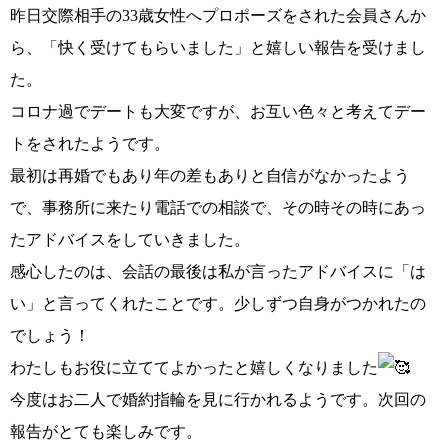
昨日交際相手の33歳女性へプロポーズをされた会員さんか
ら、「快く受けてもらいました」と嬉しい報告を受けまし
た。
コース・料金・入会案内
コロナ過でデートも大変ですが、お互い色々と考えてデー
トをされたようです。
最初は再婚でもあり年の差もありと自信がなかったよう
で、事務所に来たり電話での相談で、その時その時にあっ
たアドバイスをしていきました。
ご来店WEB予約
婚活キャンペーン
感心したのは、会話の最後は私が言ったアドバイスに「は
い」と言ってくれたことです。少しずつ自身がつかれたの
でしょう！
わたしもお役に立ててよかったと嬉しくなりました
今度はお二人で婚約指輪を見に行かれるようです。次回の
お問い合わせ
会員様の声
報告がとても楽しみです。