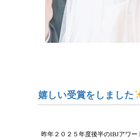
ご来店WEB予約
嬉しい受賞をしました
昨年２０２５年度後半のIBJアワ