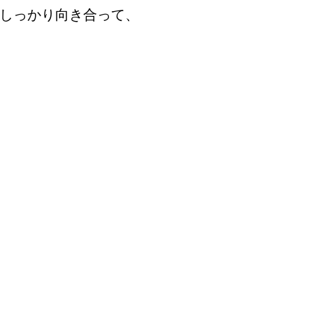
しっかり向き合って、
婚活
プラチナ倶楽部