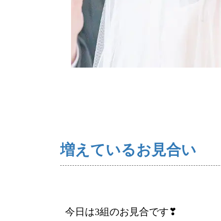
ご来店WEB予約
増えているお見合い
今日は3組のお見合です❣