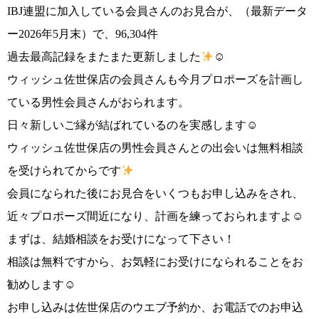
IBJ連盟に加入している会員さんのお見合が、（最新データ
ー2026年5月末）で、96,304件
過去最高記録をまたまた更新しました
☺
コース・料金・入会案内
ウィッシュ佐世保店の会員さんも今月プロポーズを計画し
ている男性会員さんがおられます。
日々新しいご縁が結ばれているのを実感します☺
ウィッシュ佐世保店の男性会員さんとの出会いは無料相談
を受けられてからです
ご来店WEB予約
婚活キャンペーン
会員になられた後にお見合をいくつもお申し込みをされ、
近々プロポーズ間近になり、計画を練っておられますよ☺
まずは、結婚相談をお受けになって下さい！
相談は無料ですから、お気軽にお受けになられることをお
勧めします☺
お問い合わせ
会員様の声
お申し込みは佐世保店のウエブ予約か、お電話でのお申込