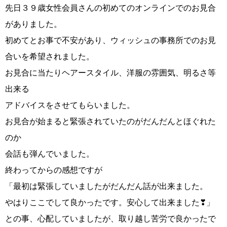
先日３９歳女性会員さんの初めてのオンラインでのお見合
がありました。
初めてとお事で不安があり、ウィッシュの事務所でのお見
コース・料金・入会案内
合いを希望されました。
お見合に当たりヘアースタイル、洋服の雰囲気、明るさ等
出来る
アドバイスをさせてもらいました。
お見合が始まると緊張されていたのがだんだんとほぐれた
ご来店WEB予約
婚活キャンペーン
のか
会話も弾んでいました。
終わってからの感想ですが
「最初は緊張していましたがだんだん話が出来ました。
やはりここでして良かったです。安心して出来ました❣」
お問い合わせ
会員様の声
との事、心配していましたが、取り越し苦労で良かったで