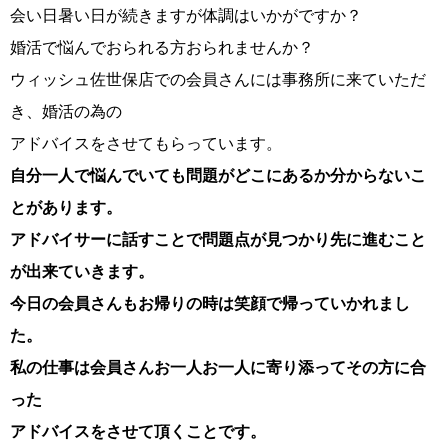
会い日暑い日が続きますが体調はいかがですか？
婚活で悩んでおられる方おられませんか？
ウィッシュ佐世保店での会員さんには事務所に来ていただ
コース・料金・入会案内
き、婚活の為の
アドバイスをさせてもらっています。
自分一人で悩んでいても問題がどこにあるか分からないこ
とがあります。
アドバイサーに話すことで問題点が見つかり先に進むこと
ご来店WEB予約
婚活キャンペーン
が出来ていきます。
今日の会員さんもお帰りの時は笑顔で帰っていかれまし
た。
私の仕事は会員さんお一人お一人に寄り添ってその方に合
った
お問い合わせ
会員様の声
アドバイスをさせて頂くことです。