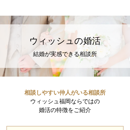
ウィッシュの婚活メソッド
ご成婚までの流れ
ウィッシュの婚活
親御様から始める婚活
プラチナ倶楽部
結婚が実感できる相談所
ウィッシュブログ
相談しやすい仲人がいる相談所
ウィッシュ福岡ならではの
婚活の特徴をご紹介
会社概要
プライバシーポリシー