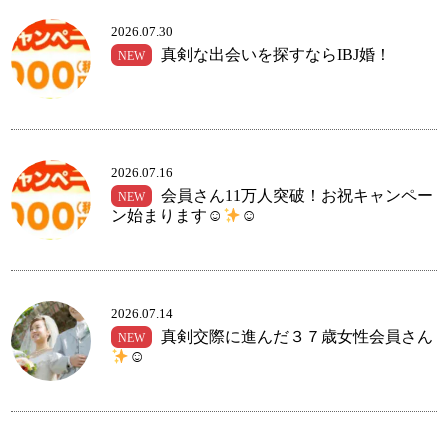
2026.07.30
真剣な出会いを探すならIBJ婚！
NEW
コース・料金・入会案内
2026.07.16
会員さん11万人突破！お祝キャンペー
NEW
ン始まります☺
☺
ご来店WEB予約
婚活キャンペーン
2026.07.14
真剣交際に進んだ３７歳女性会員さん
NEW
☺
お問い合わせ
会員様の声