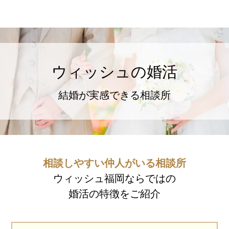
ウィッシュの婚活メソッド
ご成婚までの流れ
ウィッシュの婚活
親御様から始める婚活
プラチナ倶楽部
結婚が実感できる相談所
ウィッシュブログ
相談しやすい仲人がいる相談所
ウィッシュ福岡ならではの
婚活の特徴をご紹介
会社概要
プライバシーポリシー