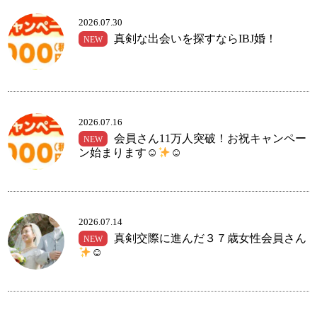
2026.07.30
真剣な出会いを探すならIBJ婚！
NEW
コース・料金・入会案内
2026.07.16
会員さん11万人突破！お祝キャンペー
NEW
ン始まります☺
☺
ご来店WEB予約
婚活キャンペーン
2026.07.14
真剣交際に進んだ３７歳女性会員さん
NEW
☺
お問い合わせ
会員様の声