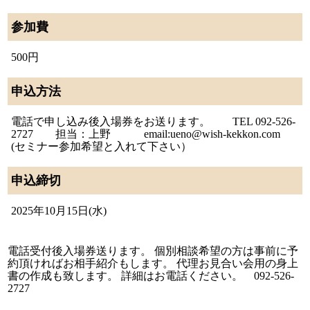
佐世保店
参加費
500円
会社概要
プライバシーポリシー
申込方法
特定商取引法の表記につい
電話で申し込み後入場券をお送ります。 TEL 092-526-
て
2727 担当：上野 email:ueno@wish-kekkon.com
(セミナー参加希望と入れて下さい）
申込締切
2025年10月15日(水)
電話受付後入場券送ります。 個別相談希望の方は事前に予
約頂ければお相手紹介もします。 代理お見合い会用の身上
書の作成も致します。 詳細はお電話ください。 092-526-
2727