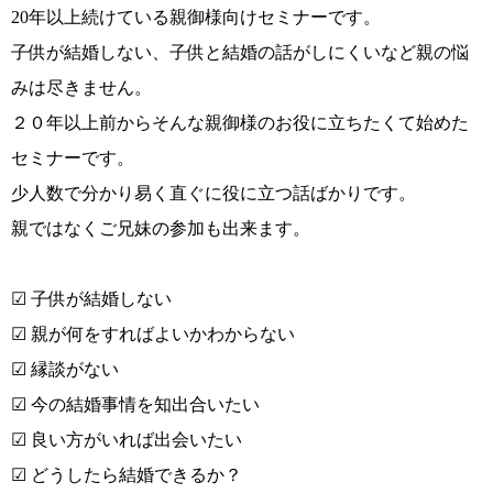
20年以上続けている親御様向けセミナーです。
子供が結婚しない、子供と結婚の話がしにくいなど親の悩
みは尽きません。
２０年以上前からそんな親御様のお役に立ちたくて始めた
セミナーです。
少人数で分かり易く直ぐに役に立つ話ばかりです。
親ではなくご兄妹の参加も出来ます。
ウィッシュの婚活メソッド
コース・料金・入会案内
☑ 子供が結婚しない
☑ 親が何をすればよいかわからない
☑ 縁談がない
☑ 今の結婚事情を知出合いたい
ご成婚までの流れ
親御様から始める婚活
☑ 良い方がいれば出会いたい
☑ どうしたら結婚できるか？