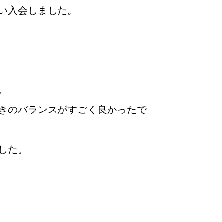
い入会しました。
佐世保店
て
。
きのバランスがすごく良かったで
した。