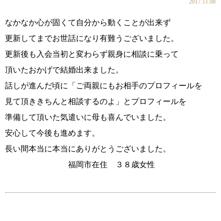
2017.11.08
なかなか心が固くて自分から動くことが出来ず
更新してまでお世話になり有難うございました。
更新後も入会当初と変わらず親身に相談に乗って
頂いたおかげで結婚出来ました。
話しが進んだ頃に「ご両親にもお相手のプロフィールを
見て頂ききちんと相談するのよ」とプロフィールを
ウィッシュの婚活メソッド
コース・料金・入会案内
準備して頂いた気遣いに母も喜んでいました。
安心して今後も進めます。
長い間本当に本当にありがとうございました。
福岡市在住 ３８歳女性
ご成婚までの流れ
親御様から始める婚活