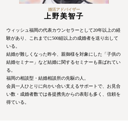
佐世保店
婚活アドバイザー
上野美智子
ウィッシュ福岡の代表カウンセラーとして20年以上の経
会社概要
プライバシーポリシー
験があり、これまでに500組以上の成婚者を送り出して
いる。
特定商取引法の表記につい
結婚が難しくなった昨今、親御様を対象にした「子供の
て
結婚セミナー」など結婚に関するセミナーも喜ばれてい
る。
福岡の相談型・結婚相談所の先駆の人。
会員一人ひとりに向かい合い支えるサポートで、お見合
い数・成婚者数では各提携先からの表彰も多く、信頼を
得ている。