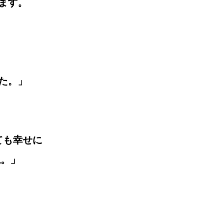
ます。
た。」
ても幸せに
。」