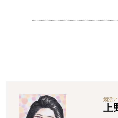
婚活ア
上