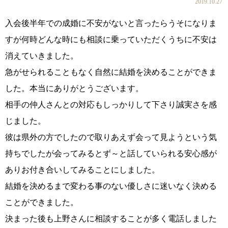
2019.10.27
入会後半年での成婚に不安がないと言ったらうそになりま
すが何時どんな時にも相談に乗っていただくうちに不安は
消えていきました。
急がせられることもなく自然に結婚を決めることができま
した。本当にありがとうございます。
相手の仲人さんとの対応もしっかりして下さり誠実さを感
ウィッシュの婚活メソッド
コース・料金・入会案内
じました。
彼は県外の方でしたので取りあえず会って見ようという気
持ちでしたが会ってみるとず～と話していられる安心感が
ありお付き合いしてみることにしました。
結婚を決めるまで変わる事のない優しさに迷いなく決める
ご成婚までの流れ
親御様から始める婚活
ことができました。
決まった後も上野さんに相談することが多く電話しました