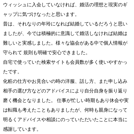
ウィッシュに入会していなければ、婚活の理想と現実のギ
ャップに気づけなったと思います。
昔は、それなりの年玲になれば結婚しているだろうと思い
ましたが、今では積極的に意識して婚活しなければ結婚は
難しいと実感しました。様々な協会がある中で個人情報が
守られて 規則も明確で安心できました。
自宅で使っていた検索サイトも会員数が多く使いやすかっ
ウィッシュの婚活メソッド
コース・料金・入会案内
たです。
化粧の仕方やお見合いの時の洋服、話し方、また申し込み
相手の選び方などのアドバイスにより自分自身を振り返り
磨く機会となりました。 仕事が忙しい時期もあり休会や実
は転職も考えたこともありましたが、何時も親身になって
ご成婚までの流れ
親御様から始める婚活
明るくアドバイスや相談にのっていただいたことに本当に
感謝しています。