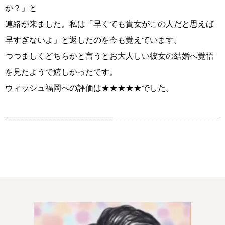
佐世保店
か？」と
連絡が来ました。私は「早くても貴女がこの人だと思えば
早すぎないよ」と返したのを今も覚えています。
つつましくどちらかと言うとお大人しい彼女の結婚へ覚悟
会社概要
プライバシーポリシー
を見たようで嬉しかったです。
特定商取引法の表記につい
ウィッシュ福岡への評価は★★★★★でした。
て