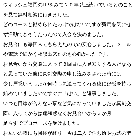
ウィッシュ福岡のHPをみて２０年以上続いているとのこと
を見て無料相談に行きました。
どのコースと勧められたわけではないですが費用を気にせ
ず活動できそうだったので入会を決めました。
お見合にも毎回来てもらえたのでの安心しました。メール
や電話で細かく相談出来たのも心強かったです。
お見合いから交際に入って３回目に人見知りする人だなあ
ウィッシュの婚活メソッド
コース・料金・入会案内
と思っていた彼に真剣交際の申し込みをされた時には
少し戸惑いましたが何時も気遣ってくれる彼に好感を持ち
始めていましたのですぐに「はい」と返事しました。
いつも目線が合わない事など気になっていましたが真剣交
際に入ってからは違和感なくお見合いから３か月
ご成婚までの流れ
親御様から始める婚活
足らずでプロポーズを受けました。
お互いの親にも挨拶が終り、今は二人で住む所やお式の準