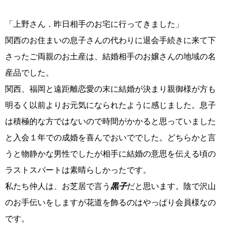
「上野さん．昨日相手のお宅に行ってきました」
関西のお住まいの息子さんの代わりに退会手続きに来て下
コース・料金・入会案内
さったご両親のお土産は、結婚相手のお嬢さんの地域の名
産品でした。
関西、福岡と遠距離恋愛の末に結婚が決まり親御様が方も
明るく以前よりお元気になられたように感じました。息子
は積極的な方ではないので時間がかかると思っていました
ご来店WEB予約
婚活キャンペーン
と入会１年での成婚を喜んでおいででした。どちらかと言
うと物静かな男性でしたが相手に結婚の意思を伝える頃の
ラストスパートは素晴らしかったです。
私たち仲人は、お芝居で言う
黒子
だと思います。陰で沢山
のお手伝いをしますが花道を飾るのはやっぱり会員様なの
お問い合わせ
会員様の声
です。