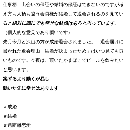
仕事柄、出会いの保証や結婚の保証はできないのですが考
え方も人柄も違う会員様が結婚して退会されるのを見てい
ると
絶対に
誰
にでも幸せな結婚はあると思っています。
（個人的な意見であり願いです）
先月今月と沢山の方が成婚退会されました。 退会届けに
書かれた退会理由「結婚が決まったため」はいつ見ても良
いものです。今夜は、頂いたかまぼこでビールを飲みたい
鹿児島店
佐世保店
と思います。
案ずるより動くが易し
動いた先に幸せはあります
＃成婚
＃結婚
＃遠距離恋愛