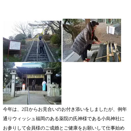
コース・料金・入会案内
ご来店WEB予約
婚活キャンペーン
今年は、2日からお見合いのお付き添いをしましたが、例年
通りウィッシュ福岡のある薬院の氏神様である小烏神社に
お問い合わせ
会員様の声
お参りして会員様のご成婚とご健康をお願いして仕事始め