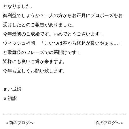
となりました。
御利益でしょうか？二人の方からお正月にプロポーズをお
受けしたとのご報告がありました。
今年最初のご成婚です。おめでとうございます！
ウィッシュ福岡、「こいつは春から縁起が良いやぁぁ…」
と歌舞伎のフレーズでの幕開けです！
鹿児島店
佐世保店
皆様にも良いご縁が来ますよ。
今年も宜しくお願い致します。
＃ご成婚
＃初詣
« 前のブログへ
次のブログへ »