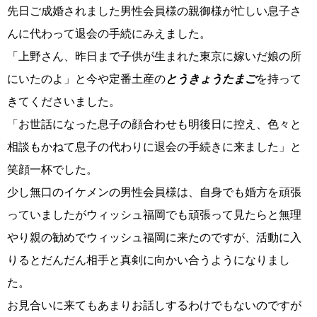
先日ご成婚されました男性会員様の親御様が忙しい息子さ
んに代わって退会の手続にみえました。
「上野さん、昨日まで子供が生まれた東京に嫁いだ娘の所
コース・料金・入会案内
にいたのよ」と今や定番土産の
とうきょうたまご
を持って
きてくださいました。
「お世話になった息子の顔合わせも明後日に控え、色々と
相談もかねて息子の代わりに退会の手続きに来ました」と
笑顔一杯でした。
ご来店WEB予約
婚活キャンペーン
少し無口のイケメンの男性会員様は、自身でも婚方を頑張
っていましたがウィッシュ福岡でも頑張って見たらと無理
やり親の勧めでウィッシュ福岡に来たのですが、活動に入
りるとだんだん相手と真剣に向かい合うようになりまし
た。
お問い合わせ
会員様の声
お見合いに来てもあまりお話しするわけでもないのですが