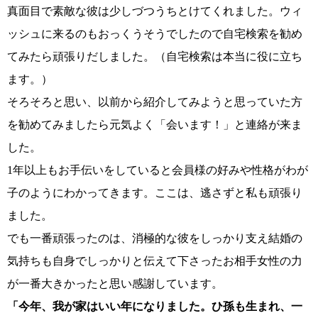
真面目で素敵な彼は少しづつうちとけてくれました。ウィ
ッシュに来るのもおっくうそうでしたので自宅検索を勧め
てみたら頑張りだしました。（自宅検索は本当に役に立ち
ます。）
そろそろと思い、以前から紹介してみようと思っていた方
を勧めてみましたら元気よく「会います！」と連絡が来ま
した。
鹿児島店
佐世保店
1年以上もお手伝いをしていると会員様の好みや性格がわが
子のようにわかってきます。ここは、逃さずと私も頑張り
ました。
でも一番頑張ったのは、消極的な彼をしっかり支え結婚の
気持ちも自身でしっかりと伝えて下さったお相手女性の力
が一番大きかったと思い感謝しています。
「今年、我が家はいい年になりました。ひ孫も生まれ、一