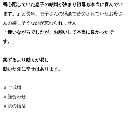
ウィッシュの婚活メソッド
ご成婚までの流れ
番心配していた息子の結婚が決まり祖母も本当に喜んでい
ます。」
と長年、息子さんの縁談で苦労されていたお母さ
んの嬉しそうな顔が忘れられません。
「迷いながらでしたが、お願いして本当に良かったで
す。」
親御様から始める婚活
プラチナ倶楽部
案ずるより動くが易し
動いた先に幸せはあります。
ウィッシュブログ
＃ご成婚
＃顔合わせ
＃親の婚活
会社概要
プライバシーポリシー