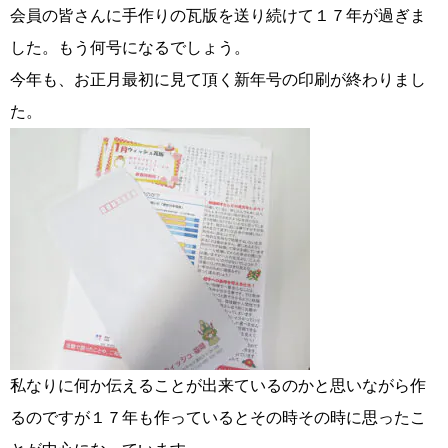
会員の皆さんに手作りの瓦版を送り続けて１７年が過ぎま
した。もう何号になるでしょう。
今年も、お正月最初に見て頂く新年号の印刷が終わりまし
コース・料金・入会案内
た。
ご来店WEB予約
婚活キャンペーン
私なりに何か伝えることが出来ているのかと思いながら作
お問い合わせ
会員様の声
るのですが１７年も作っているとその時その時に思ったこ