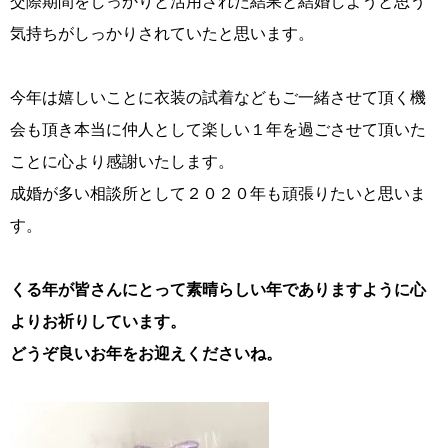
交際期間をしっかりと活用された結果と結婚しようと思う
ウィッシュの婚活メソッド
ご成婚までの流れ
気持ちがしっかりされていたと思います。
今年は嬉しいことに衣装の試着などもご一緒させて頂く機
会も頂き本当に仲人として楽しい１年を過ごさせて頂いた
親御様から始める婚活
プラチナ倶楽部
ことに心より感謝いたします。
成婚が多い相談所として２０２０年も頑張りたいと思いま
す。
ウィッシュブログ
くる年が皆さんにとって素晴らしい年でありますように心
よりお祈りしています。
どうぞ良いお年をお迎えくださいね。
会社概要
プライバシーポリシー