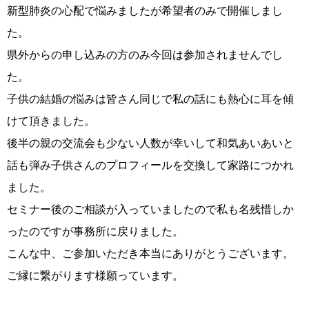
新型肺炎の心配で悩みましたが希望者のみで開催しまし
た。
県外からの申し込みの方のみ今回は参加されませんでし
コース・料金・入会案内
た。
子供の結婚の悩みは皆さん同じで私の話にも熱心に耳を傾
けて頂きました。
後半の親の交流会も少ない人数が幸いして和気あいあいと
話も弾み子供さんのプロフィールを交換して家路につかれ
ご来店WEB予約
婚活キャンペーン
ました。
セミナー後のご相談が入っていましたので私も名残惜しか
ったのですが事務所に戻りました。
こんな中、ご参加いただき本当にありがとうございます。
ご縁に繋がります様願っています。
お問い合わせ
会員様の声