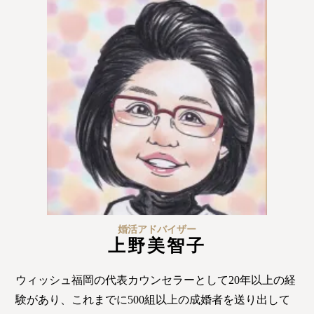
ウィッシュの婚活メソッド
ご成婚までの流れ
親御様から始める婚活
プラチナ倶楽部
ウィッシュブログ
婚活アドバイザー
上野美智子
会社概要
プライバシーポリシー
ウィッシュ福岡の代表カウンセラーとして20年以上の経
験があり、これまでに500組以上の成婚者を送り出して