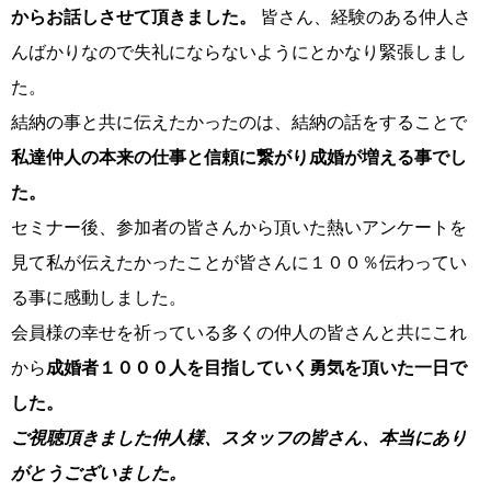
からお話しさせて頂きました。
皆さん、経験のある仲人さ
んばかりなので失礼にならないようにとかなり緊張しまし
た。
結納の事と共に伝えたかったのは、結納の話をすることで
私達仲人の本来の仕事と信頼に繋がり成婚が増える事でし
た。
セミナー後、参加者の皆さんから頂いた熱いアンケートを
鹿児島店
佐世保店
見て私が伝えたかったことが皆さんに１００％伝わってい
る事に感動しました。
会員様の幸せを祈っている多くの仲人の皆さんと共にこれ
から
成婚者１０００人を目指していく勇気を頂いた一日で
した。
ご
視聴頂きました仲人様、スタッフの皆さん、本当にあり
がとうございました。