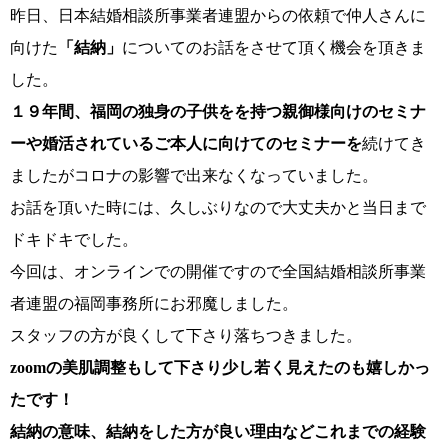
昨日、日本結婚相談所事業者連盟からの依頼で仲人さんに
向けた
「結納」
についてのお話をさせて頂く機会を頂きま
した。
コース・料金・入会案内
１９年間、福岡の独身の子供をを持つ親御様向けのセミナ
ーや婚活されているご本人に向けてのセミナーを
続けてき
ましたがコロナの影響で出来なくなっていました。
お話を頂いた時には、久しぶりなので大丈夫かと当日まで
ドキドキでした。
ご来店WEB予約
婚活キャンペーン
今回は、オンラインでの開催ですので全国結婚相談所事業
者連盟の福岡事務所にお邪魔しました。
スタッフの方が良くして下さり落ちつきました。
zoomの美肌調整もして下さり少し若く見えたのも嬉しかっ
たです！
お問い合わせ
会員様の声
結納の意味、結納をした方が良い理由などこれまでの経験