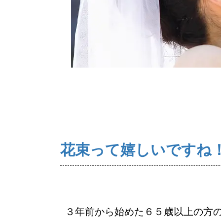
ご来店WEB予約
花束って嬉しいですね
３年前から始めた６５歳以上の方