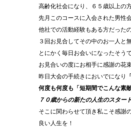
高齢化社会になり、６５歳以上の
先月このコースに入会された男性
他社での活動経験もある方だった
３回お見合してその中のお一人と
とにかく毎日お会いになったそう
お見合いの度にお相手に感謝の花
昨日大会の手続きにおいでになり
何度も何度も「短期間でこんな素
ウィッシュの婚活メソッド
７０歳からの新たの人生のスター
そこに関わらせて頂き私こそ感謝
良い人生を！