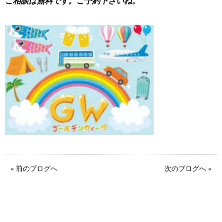
ご相談は無料です。ご予約下さいね。
ウィッシュの婚活メソッド
ご成婚までの流れ
親御様から始める婚活
プラチナ倶楽部
ウィッシュブログ
« 前のブログへ
次のブログへ »
会社概要
プライバシーポリシー