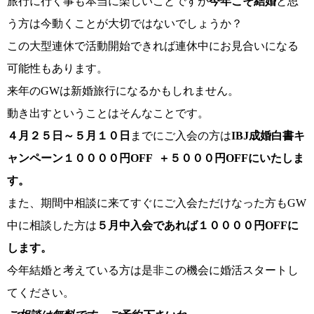
旅行に行く事も本当に楽しいことですが
今年こそ結婚
と思
う方は今動くことが大切ではないでしょうか？
この大型連休で活動開始できれば連休中にお見合いになる
可能性もあります。
来年のGWは新婚旅行になるかもしれません。
動き出すということはそんなことです。
４月２５日～５月１０日
までにご入会の方は
IBJ成婚白書キ
鹿児島店
佐世保店
ャンペーン１００００円OFF ＋５０００円OFFにいたしま
す。
また、期間中相談に来てすぐにご入会ただけなった方もGW
中に相談した方は
５月中入会であれば１００００円OFFに
します。
今年結婚と考えている方は是非この機会に婚活スタートし
てください。