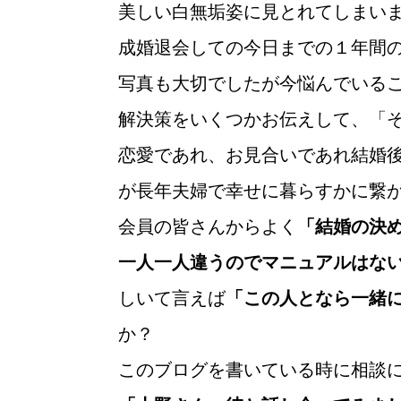
美しい白無垢姿に見とれてしまい
成婚退会しての今日までの１年間
写真も大切でしたが今悩んでいる
解決策をいくつかお伝えして、「
恋愛であれ、お見合いであれ結婚
が長年夫婦で幸せに暮らすかに繋
会員の皆さんからよく
「結婚の決
一人一人違うのでマニュアルはな
しいて言えば
「この人となら一緒
か？
このブログを書いている時に相談