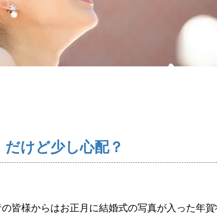
コース・料金・入会案内
婚活キャンペーン
お問い合わせ
。だけど少し心配？
者の皆様からはお正月に結婚式の写真が入った年賀