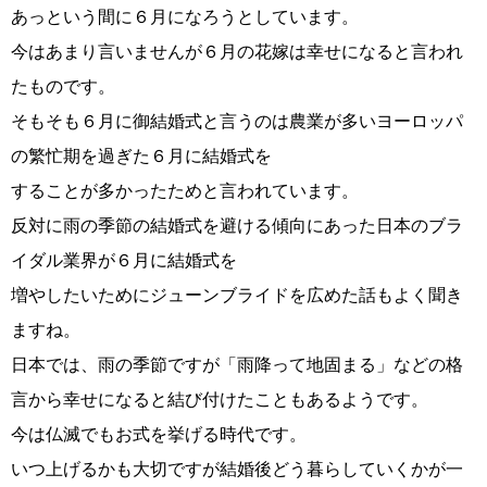
あっという間に６月になろうとしています。
今はあまり言いませんが６月の花嫁は幸せになると言われ
たものです。
コース・料金・入会案内
そもそも６月に御結婚式と言うのは農業が多いヨーロッパ
の繁忙期を過ぎた６月に結婚式を
することが多かったためと言われています。
反対に雨の季節の結婚式を避ける傾向にあった日本のブラ
イダル業界が６月に結婚式を
ご来店WEB予約
婚活キャンペーン
増やしたいためにジューンブライドを広めた話もよく聞き
ますね。
日本では、雨の季節ですが「雨降って地固まる」などの格
言から幸せになると結び付けたこともあるようです。
今は仏滅でもお式を挙げる時代です。
お問い合わせ
会員様の声
いつ上げるかも大切ですが結婚後どう暮らしていくかが一