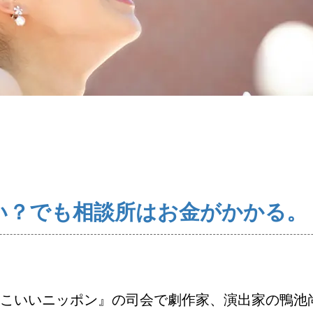
コース・料金・入会案内
婚活キャンペーン
お問い合わせ
い？でも相談所はお金がかかる。
！かっこいいニッポン』の司会で劇作家、演出家の鴨