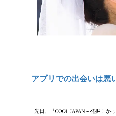
ご来店WEB予約
アプリでの出会いは悪
先日、『COOL JAPAN～発掘