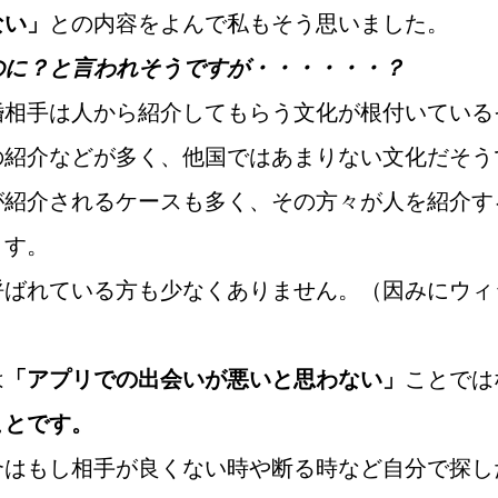
ない」
との内容をよんで私もそう思いました。
のに？と言われそうですが・・・・・・？
鹿児島店
佐世保店
婚相手は人から紹介してもらう文化が根付いている
の紹介などが多く、他国ではあまりない文化だそう
が紹介されるケースも多く、その方々が人を紹介す
ます。
呼ばれている方も少なくありません。（因みにウィ
ご成婚までの流れ
親御様から始める
は
「アプリでの出会いが悪いと思わない」
ことでは
ことです。
合はもし相手が良くない時や断る時など自分で探し