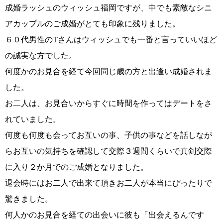
成婚ラッシュのウィッシュ福岡ですが、中でも素敵なシニ
アカップルのご成婚がとても印象に残りました。
６０代男性のTさんはウィッシュでも一番と言っていいほど
コース・料金・入会案内
の誠実な方でした。
何度かのお見合を経て今回同じ歳の方と出逢い成婚されま
した。
お二人は、お見合いからすぐに時間を作ってはデートをさ
れていました。
ご来店WEB予約
婚活キャンペーン
何度も何度も会ってお互いの事、子供の事などを話しなが
らお互いの気持ちを確認して交際３週間くらいで真剣交際
に入り２か月でのご成婚となりました。
退会時にはお二人で出来て頂きお二人が本当にぴったりで
驚きました。
お問い合わせ
会員様の声
何人かのお見合を経ての出会いに彼も「出会えるんです