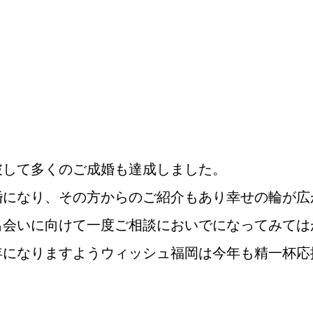
鹿児島店
佐世保店
破して多くのご成婚も達成しました。
婚になり、その方からのご紹介もあり幸せの輪が広
出会いに向けて一度ご相談においでになってみては
ご成婚までの流れ
親御様から始める
年になりますようウィッシュ福岡は今年も精一杯応