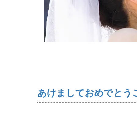
ご来店WEB予約
あけましておめでとう