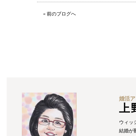
« 前のブログへ
婚活ア
上
ウィッ
結婚が