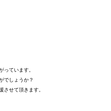
がっています。
がでしょうか？
婚活
プラチナ倶楽部
援させて頂きます。