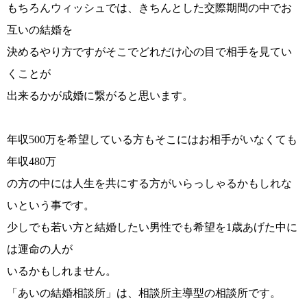
ウィッシュの婚活メソッド
ご成婚までの流れ
もちろんウィッシュでは、きちんとした交際期間の中でお
互いの結婚を
決めるやり方ですがそこでどれだけ心の目で相手を見てい
くことが
出来るかが成婚に繋がると思います。
親御様から始める婚活
プラチナ倶楽部
年収500万を希望している方もそこにはお相手がいなくても
年収480万
の方の中には人生を共にする方がいらっしゃるかもしれな
ウィッシュブログ
いという事です。
少しでも若い方と結婚したい男性でも希望を1歳あげた中に
は運命の人が
会社概要
プライバシーポリシー
いるかもしれません。
「あいの結婚相談所」は、相談所主導型の相談所です。