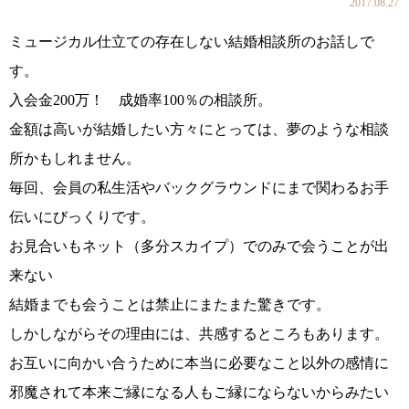
2017.08.27
ミュージカル仕立ての存在しない結婚相談所のお話しで
す。
コース・料金・入会案内
入会金200万！ 成婚率100％の相談所。
金額は高いが結婚したい方々にとっては、夢のような相談
所かもしれません。
毎回、会員の私生活やバックグラウンドにまで関わるお手
伝いにびっくりです。
お見合いもネット（多分スカイプ）でのみで会うことが出
ご来店WEB予約
婚活キャンペーン
来ない
結婚までも会うことは禁止にまたまた驚きです。
しかしながらその理由には、共感するところもあります。
お互いに向かい合うために本当に必要なこと以外の感情に
お問い合わせ
会員様の声
邪魔されて本来ご縁になる人もご縁にならないからみたい