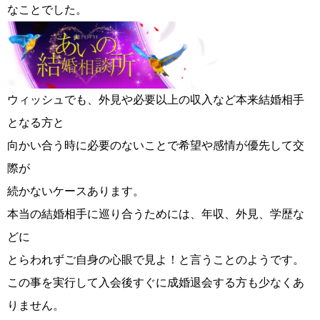
なことでした。
ウィッシュでも、外見や必要以上の収入など本来結婚相手
となる方と
向かい合う時に必要のないことで希望や感情が優先して交
鹿児島店
佐世保店
際が
続かないケースあります。
本当の結婚相手に巡り合うためには、年収、外見、学歴な
どに
とらわれずご自身の心眼で見よ！と言うことのようです。
この事を実行して入会後すぐに成婚退会する方も少なくあ
りません。