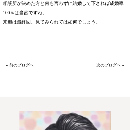
特定商取引法の表記につい
相談所が決めた方と何も言わずに結婚して下されば成婚率
て
100％は当然ですね。
来週は最終回。見てみられては如何でしょう。
« 前のブログへ
次のブログへ »