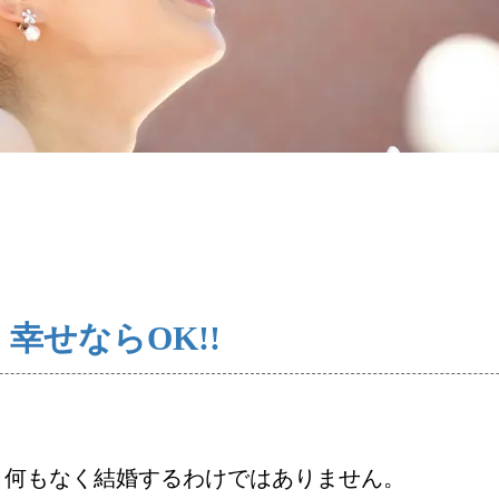
コース・料金・入会案内
婚活キャンペーン
お問い合わせ
幸せならOK!!
と何もなく結婚するわけではありません。