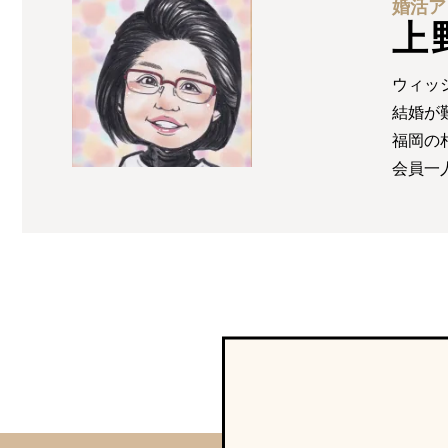
婚活ア
上
ウィッ
結婚が
福岡の
会員一