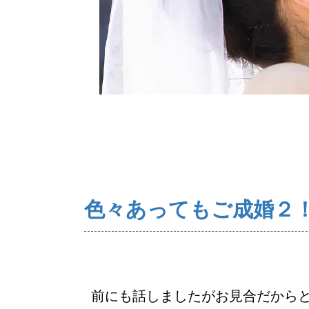
ご来店WEB予約
色々あってもご成婚２！
前にも話しましたがお見合だから