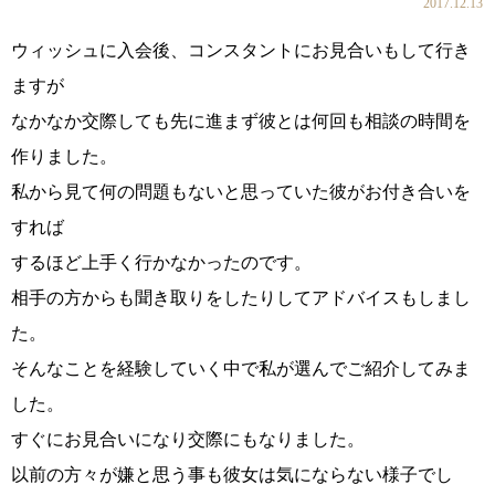
2017.12.13
ウィッシュに入会後、コンスタントにお見合いもして行き
ますが
コース・料金・入会案内
なかなか交際しても先に進まず彼とは何回も相談の時間を
作りました。
私から見て何の問題もないと思っていた彼がお付き合いを
すれば
するほど上手く行かなかったのです。
相手の方からも聞き取りをしたりしてアドバイスもしまし
ご来店WEB予約
婚活キャンペーン
た。
そんなことを経験していく中で私が選んでご紹介してみま
した。
すぐにお見合いになり交際にもなりました。
お問い合わせ
会員様の声
以前の方々が嫌と思う事も彼女は気にならない様子でし