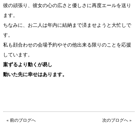
特定商取引法の表記につい
彼の頑張り、彼女の心の広さと優しさに再度エールを送り
て
ます。
ちなみに、お二人は年内に結納まで済ませようと大忙しで
す。
私も顔合わせの会場予約やその他出来る限りのことを応援
しています。
案ずるより動くが易し
動いた先に幸せはあります。
« 前のブログへ
次のブログへ »