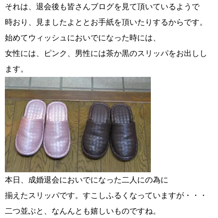
ウィッシュの婚活メソッド
ご成婚までの流れ
それは、退会後も皆さんブログを見て頂いているようで
時おり、見ましたよととお手紙を頂いたりするからです。
始めてウィッシュにおいでになった時には、
女性には、ピンク、男性には茶か黒のスリッパをお出しし
ます。
親御様から始める婚活
プラチナ倶楽部
ウィッシュブログ
本日、成婚退会においでになった二人にの為に
会社概要
プライバシーポリシー
揃えたスリッパです。すこしふるくなっていますが・・・
二つ並ぶと、なんんとも嬉しいものですね。