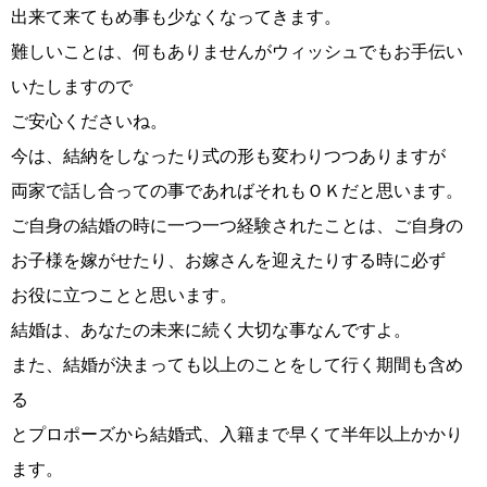
ウィッシュの婚活メソッド
ご成婚までの流れ
出来て来てもめ事も少なくなってきます。
難しいことは、何もありませんがウィッシュでもお手伝い
いたしますので
ご安心くださいね。
今は、結納をしなったり式の形も変わりつつありますが
親御様から始める婚活
プラチナ倶楽部
両家で話し合っての事であればそれもＯＫだと思います。
ご自身の結婚の時に一つ一つ経験されたことは、ご自身の
お子様を嫁がせたり、お嫁さんを迎えたりする時に必ず
お役に立つことと思います。
ウィッシュブログ
結婚は、あなたの未来に続く大切な事なんですよ。
また、結婚が決まっても以上のことをして行く期間も含め
る
会社概要
プライバシーポリシー
とプロポーズから結婚式、入籍まで早くて半年以上かかり
ます。