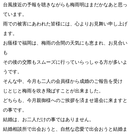
台風接近の予報を聴きながらも梅雨明はまだかなあと思っ
ています。
雨での被害にあわれた皆様には、心よりお見舞い申し上げ
コース・料金・入会案内
ます。
お蔭様で福岡は、梅雨の合間の天気にも恵まれ、お見合い
も
その後の交際もスムーズに行っていらっしゃる方が多いよ
うです。
ご来店WEB予約
婚活キャンペーン
そんな中、今月も二人の会員様から成婚のご報告を受け
じとじと梅雨を吹き飛ばすことが出来ました。
どちらも、今月親御様へのご挨拶を済ませ退会に来ますと
の事です。
結婚は、お二人だけの事ではありません。
お問い合わせ
会員様の声
結婚相談所で出会おうと、自然な恋愛で出会おうと結婚ま