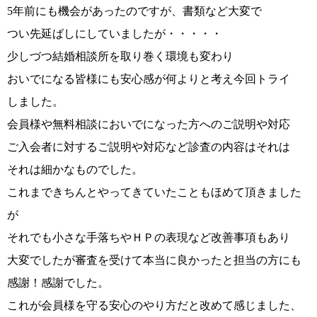
5年前にも機会があったのですが、書類など大変で
つい先延ばしにしていましたが・・・・・
少しづつ結婚相談所を取り巻く環境も変わり
コース・料金・入会案内
おいでになる皆様にも安心感が何よりと考え今回トライ
しました。
会員様や無料相談においでになった方へのご説明や対応
ご入会者に対するご説明や対応など診査の内容はそれは
それは細かなものでした。
ご来店WEB予約
婚活キャンペーン
これまできちんとやってきていたこともほめて頂きました
が
それでも小さな手落ちやＨＰの表現など改善事項もあり
大変でしたが審査を受けて本当に良かったと担当の方にも
感謝！感謝でした。
お問い合わせ
会員様の声
これが会員様を守る安心のやり方だと改めて感じました、