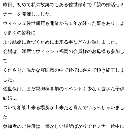
昨日、初めて私の故郷でもある佐世保市で「親の婚活セミ
ナー」を開催しました。
ウィッシュ佐世保店も開業から１年が経った事もあり、よ
コース・料金・入会案内
り多くの皆様に
より結婚に近づくために出来る事などをお話しました。
会場は、満席でウィッシュ福岡の会員様のお母様も参加し
て
くださり、温かな雰囲気の中で皆様に喜んで頂き終了しま
ご来店WEB予約
婚活キャンペーン
した。
佐世保は、まだ親御様参加のイベントも少なく皆さん子供
結婚に
ついて相談出来る場所が出来たと喜んでいらっしゃいまし
た。
お問い合わせ
会員様の声
参加者のご住所は、懐かしい場所ばかりでセミナー途中に