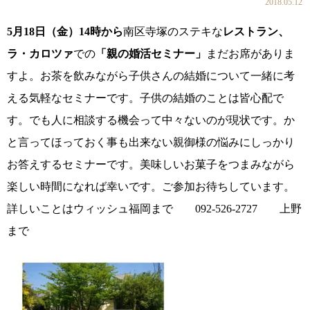
2018.05.12
5月18日（金）14時から
南区寺塚のステキな
レストラン、
ラ・カロツァ
での
「親の婚活セミナー」
まだお席がありま
コース・料金・入会案内
すよ。お茶を飲みながら子供さんの結婚について一緒に考
える気軽なセミナーです。子供の結婚のことは皆心配で
す。でも人に相談する機会って中々ないのが現状です。か
と言ってほっておく事も出来ない親御様の悩みにしっかり
お答えするセミナーです。美味しいお菓子をつまみながら
楽しい時間になれば幸いです。ご参加お待ちしています。
ご来店WEB予約
婚活キャンペーン
詳しいことはウィッシュ福岡まで 092-526-2727 上野
まで
お問い合わせ
会員様の声