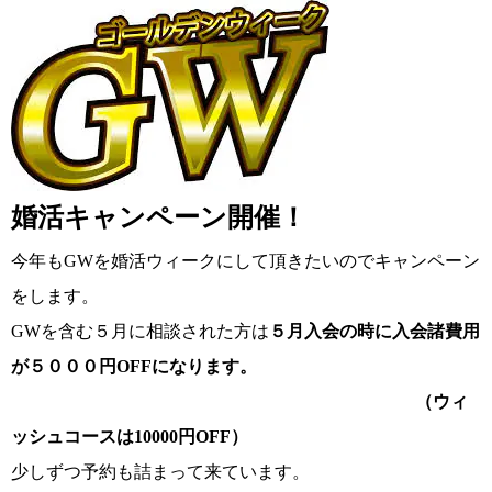
コース・料金・入会案内
婚活キャンペーン開催！
今年もGWを婚活ウィークにして頂きたいのでキャンペーン
をします。
ご来店WEB予約
婚活キャンペーン
GWを含む５月に相談された方は
５月入会の時に入会諸費用
が５０００円OFFになります。
（ウィ
ッシュコースは10000円OFF）
お問い合わせ
会員様の声
少しずつ予約も詰まって来ています。