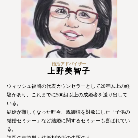
ウィッシュの婚活メソッド
ご成婚までの流れ
親御様から始める婚活
プラチナ倶楽部
婚活アドバイザー
上野美智子
ウィッシュ福岡の代表カウンセラーとして20年以上の経
ウィッシュブログ
験があり、これまでに500組以上の成婚者を送り出して
いる。
結婚が難しくなった昨今、親御様を対象にした「子供の
結婚セミナー」など結婚に関するセミナーも喜ばれてい
会社概要
プライバシーポリシー
る。
福岡の相談型・結婚相談所の先駆の人。