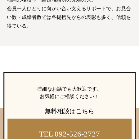
特定商取引法の表記につい
て
会員一人ひとりに向かい合い支えるサポートで、お見合
い数・成婚者数では各提携先からの表彰も多く、信頼を
得ている。
些細なお話でも大歓迎です。
お気軽にご相談ください！
無料相談はこちら
TEL 092-526-2727