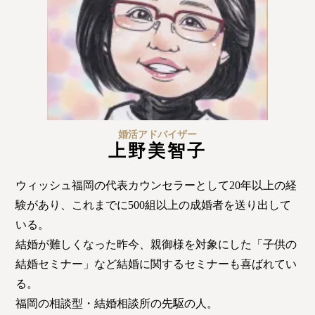
ウィッシュの婚活メソッド
ご成婚までの流れ
親御様から始める婚活
プラチナ倶楽部
婚活アドバイザー
上野美智子
ウィッシュ福岡の代表カウンセラーとして20年以上の経
ウィッシュブログ
験があり、これまでに500組以上の成婚者を送り出して
いる。
結婚が難しくなった昨今、親御様を対象にした「子供の
結婚セミナー」など結婚に関するセミナーも喜ばれてい
会社概要
プライバシーポリシー
る。
福岡の相談型・結婚相談所の先駆の人。