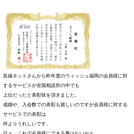
コース・料金・入会案内
良縁ネットさんから昨年度のウィッシュ福岡の会員様に対
ご来店WEB予約
婚活キャンペーン
するサービスが全国相談所の中でも
上位だったと表彰状を頂きました。
成婚や、入会数での表彰も嬉しいのですが会員様に対する
サービスでの表彰は
お問い合わせ
会員様の声
何よりうれしいです。
日々、これで会員様にできる事はないかと