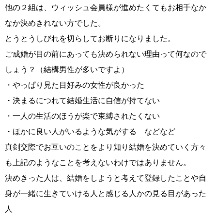
他の２組は、ウィッシュ会員様が進めたくてもお相手なか
なか決めきれない方でした。
とうとうしびれを切らしてお断りになりました。
ご成婚が目の前にあっても決められない理由って何なので
しょう？（結構男性が多いですよ）
・やっぱり見た目好みの女性が良かった
・決まるにつれて結婚生活に自信が持てない
鹿児島店
佐世保店
・一人の生活のほうが楽で束縛されたくない
・ほかに良い人がいるような気がする などなど
真剣交際でお互いのことをより知り結婚を決めていく方々
も上記のようなことを考えないわけではありません。
決めきった人は、結婚をしようと考えて登録したことや自
身が一緒に生きていける人と感じる人かの見る目があった
人