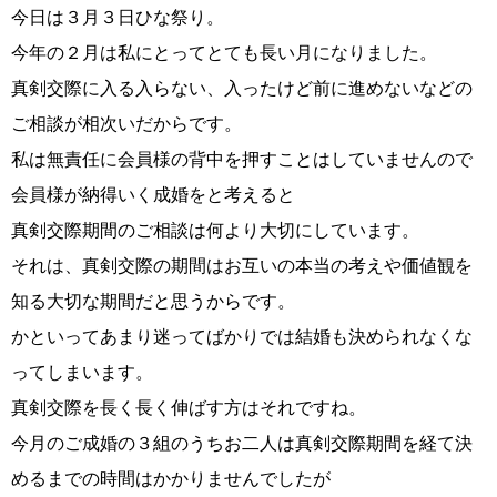
今日は３月３日ひな祭り。
今年の２月は私にとってとても長い月になりました。
真剣交際に入る入らない、入ったけど前に進めないなどの
コース・料金・入会案内
ご相談が相次いだからです。
私は無責任に会員様の背中を押すことはしていませんので
会員様が納得いく成婚をと考えると
真剣交際期間のご相談は何より大切にしています。
それは、真剣交際の期間はお互いの本当の考えや価値観を
ご来店WEB予約
婚活キャンペーン
知る大切な期間だと思うからです。
かといってあまり迷ってばかりでは結婚も決められなくな
ってしまいます。
真剣交際を長く長く伸ばす方はそれですね。
今月のご成婚の３組のうちお二人は真剣交際期間を経て決
お問い合わせ
会員様の声
めるまでの時間はかかりませんでしたが