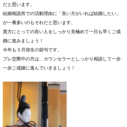
ウィッシュの婚活メソッド
ご成婚までの流れ
だと思います。
結婚相談所での活動理由に「良い方がいれば結婚したい」
が一番多いのもそれだと思います。
貴方にとっての良い人をしっかり見極めて一日も早くご成
婚に進みましょう！
親御様から始める婚活
プラチナ倶楽部
今年も３月弥生の節句です。
プレ交際中の方は、カウンセラーとしっかり相談して一歩
一歩ご成婚に進んでいきましょう！
ウィッシュブログ
会社概要
プライバシーポリシー