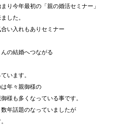
始まり今年最初の「親の婚活セミナー」
来ました。
鹿児島店
佐世保店
気合い入れもありセミナー
さんの結婚へつながる
っています。
のは年々親御様の
ご成婚までの流れ
親御様から始める
親御様も多くなっている事です。
こ数年話題のなっていましたが
す。