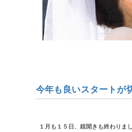
ご来店WEB予約
今年も良いスタートが
１月も１５日、鏡開きも終わりま