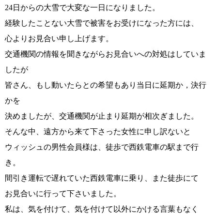
24日からの大雪で大変な一日になりました。
経験したことない大雪で被害をお受けになった方には、
心よりお見合い申し上げます。
コース・料金・入会案内
交通機関の情報を聞きながらお見合いへの対処はしていま
したが
皆さん、もし動いたらとの希望もあり当日に延期か，決行
かを
決めましたが、交通機関が止まり延期が相次ぎました。
ご来店WEB予約
婚活キャンペーン
そんな中、遠方から来て下さった女性に申し訳ないと
ウィッシュの男性会員様は、徒歩で西鉄電車の駅まで行
き。
間引き運転で遅れていた西鉄電車に乗り、また徒歩にて
お見合いに行って下さいました。
お問い合わせ
会員様の声
私は、気を付けて、気を付けて以外にかける言葉もなく