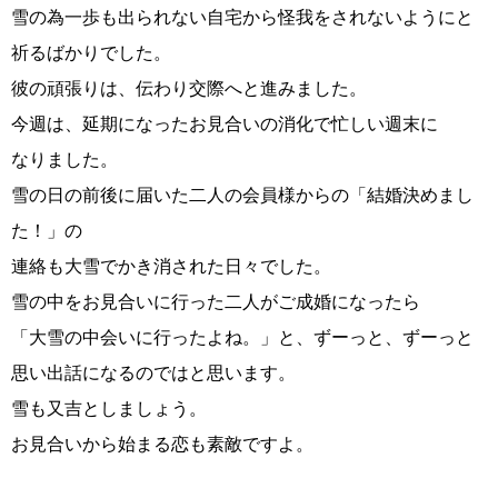
雪の為一歩も出られない自宅から怪我をされないようにと
祈るばかりでした。
彼の頑張りは、伝わり交際へと進みました。
今週は、延期になったお見合いの消化で忙しい週末に
なりました。
雪の日の前後に届いた二人の会員様からの「結婚決めまし
た！」の
鹿児島店
佐世保店
連絡も大雪でかき消された日々でした。
雪の中をお見合いに行った二人がご成婚になったら
「大雪の中会いに行ったよね。」と、ずーっと、ずーっと
思い出話になるのではと思います。
雪も又吉としましょう。
お見合いから始まる恋も素敵ですよ。